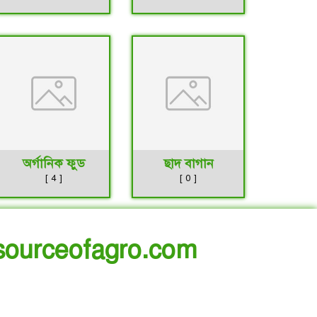
অর্গানিক ফুড
ছাদ বাগান
[ 4 ]
[ 0 ]
ourceofagro.com