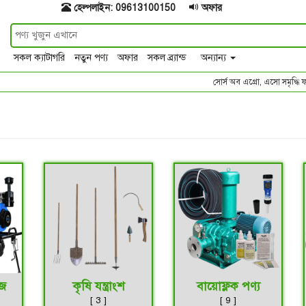
হেল্পলাইন: 09613100150
অফার
সকল ক্যাটাগরি
নতুন পণ্য
অফার
সকল ব্র্যান্ড
অন্যান্য
সোর্স অব এগ্রো, এসো সমৃদ্ধি ফলা
ীজ
কৃষি যন্ত্রাংশ
বায়োফ্লক পণ্য
[ 3 ]
[ 9 ]