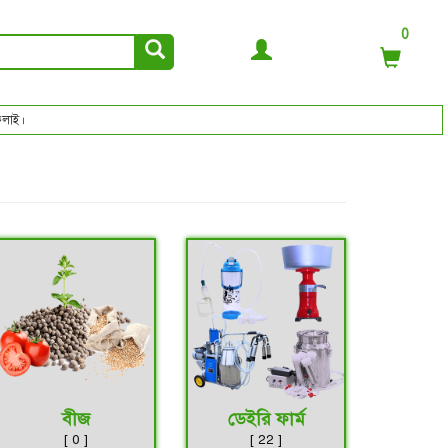
0
ই।
বীজ
ডেইরি ফার্ম
[ 0 ]
[ 22 ]