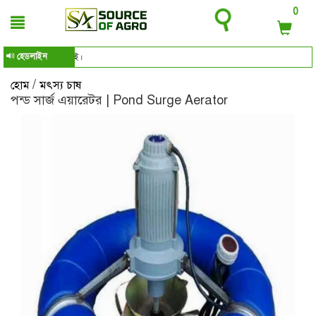
0
হেডলাইন
স
/
হোম
মৎস্য চাষ
পন্ড সার্জ এয়ারেটর | Pond Surge Aerator