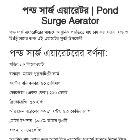
পন্ড সার্জ এয়ারেটর | Pond
Surge Aerator
পন্ড সার্জ এয়ারেটরের মাধ্যমে আধুনিক পদ্ধতিতে মাছ চাষ করা সম্ভব। মাছ ও
চিংড়ি চাষের জন্য এই এয়ারেটর খুবই উপযোগী।
পন্ড সার্জ এয়ারেটরের বর্ণনা:
শক্তি: ১.৫ কিলোওয়াট
ব্যবহার: মাছের পুকুর/চিংড়ি ফার্ম
ওয়াটার বডি কভার: ৬০ ডেসিমাল
ভোল্টেজ: (একক ফেজ) ২২০ ভোল্ট
ফ্রিকোয়েন্সি: ৫০ হার্জ
অক্সিজেন বাড়ানোর ক্ষমতা: ঘণ্টায় ২.৫ কেজির বেশি
মোটর উপাদান: ১০০% তামার কুণ্ডলী।
ওজন: <=৪৫কেজি
আধুনিক মাছ চাষের জন্য আরো কিছু এয়ারেটর সম্পর্কে জানতে নিচের লিঙ্কে