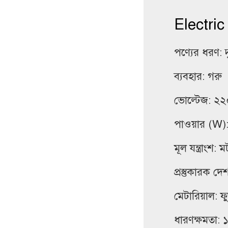
Electric
পণ্যের ধরণ:
ব্যবহার: গরু
ভোল্টেজ: ২২
পাওয়ার (W)
মূল যন্ত্রাংশ:
প্রস্তুকারক দে
মেটারিয়াল: ফু
ধারণক্ষমতা: 