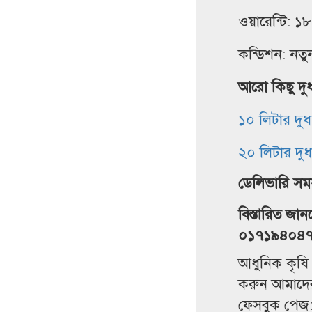
ওয়ারেন্টি: ১৮
কন্ডিশন: নতু
আরো কিছু দু
১০ লিটার দু
২০ লিটার দু
ডেলিভারি সময়:
বিস্তারিত 
০১৭১৯৪০৪
আধুনিক কৃষি 
করুন আমাদের
ফেসবুক পেজ