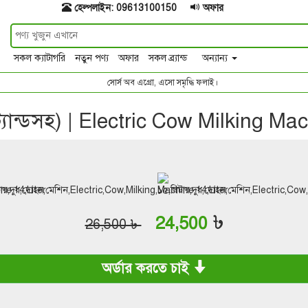
হেল্পলাইন: 09613100150
অফার
সকল ক্যাটাগরি
নতুন পণ্য
অফার
সকল ব্র্যান্ড
অন্যান্য
সোর্স অব এগ্রো, এসো সমৃদ্ধি ফলাই।
ট্যান্ডসহ) | Electric Cow Milking Ma
৳
24,500
26,500 ৳
অর্ডার করতে চাই