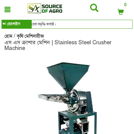
0
হেডলাইন
সোর্স অব এগ্রো, এসো সমৃদ্ধি ফলাই।
/
হোম
কৃষি মেশিনারীজ
এস এস ক্রাশার মেশিন | Stainless Steel Crusher
Machine