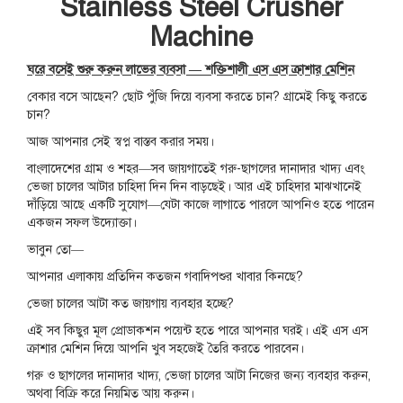
Stainless Steel Crusher
Machine
ঘরে বসেই শুরু করুন লাভের ব্যবসা — শক্তিশালী এস এস ক্রাশার মেশিন
বেকার বসে আছেন? ছোট পুঁজি দিয়ে ব্যবসা করতে চান? গ্রামেই কিছু করতে
চান?
আজ আপনার সেই স্বপ্ন বাস্তব করার সময়।
বাংলাদেশের গ্রাম ও শহর—সব জায়গাতেই গরু-ছাগলের দানাদার খাদ্য এবং
ভেজা চালের আটার চাহিদা দিন দিন বাড়ছেই। আর এই চাহিদার মাঝখানেই
দাঁড়িয়ে আছে একটি সুযোগ—যেটা কাজে লাগাতে পারলে আপনিও হতে পারেন
একজন সফল উদ্যোক্তা।
ভাবুন তো—
আপনার এলাকায় প্রতিদিন কতজন গবাদিপশুর খাবার কিনছে?
ভেজা চালের আটা কত জায়গায় ব্যবহার হচ্ছে?
এই সব কিছুর মূল প্রোডাকশন পয়েন্ট হতে পারে আপনার ঘরই। এই এস এস
ক্রাশার মেশিন দিয়ে আপনি খুব সহজেই তৈরি করতে পারবেন।
গরু ও ছাগলের দানাদার খাদ্য, ভেজা চালের আটা নিজের জন্য ব্যবহার করুন,
অথবা বিক্রি করে নিয়মিত আয় করুন।