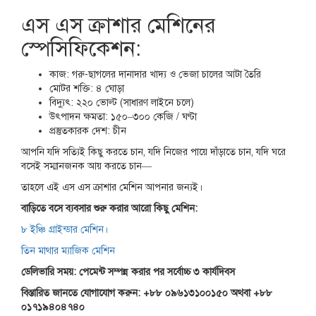
এস এস ক্রাশার মেশিনের
স্পেসিফিকেশন:
কাজ: গরু-ছাগলের দানাদার খাদ্য ও ভেজা চালের আটা তৈরি
মোটর শক্তি: ৪ ঘোড়া
বিদ্যুৎ: ২২০ ভোল্ট (সাধারণ লাইনে চলে)
উৎপাদন ক্ষমতা: ১৫০–৩০০ কেজি / ঘণ্টা
প্রস্তুতকারক দেশ: চীন
আপনি যদি সত্যিই কিছু করতে চান, যদি নিজের পায়ে দাঁড়াতে চান, যদি ঘরে
বসেই সম্মানজনক আয় করতে চান—
তাহলে এই এস এস ক্রাশার মেশিন আপনার জন্যই।
বাড়িতে বসে ব্যবসার শুরু করার আরো কিছু মেশিন:
৮ ইঞ্চি গ্রাইন্ডার মেশিন।
তিন মাথার ম্যাজিক মেশিন
ডেলিভারি সময়: পেমেন্ট সম্পন্ন করার পর সর্বোচ্চ ৩ কার্যদিবস
বিস্তারিত জানতে যোগাযোগ করুন: +৮৮ ০৯৬১৩১০০১৫০ অথবা +৮৮
০১৭১৯৪০৪৭৪০