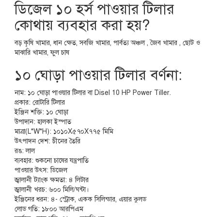
ডিজেল ১০ হর্স পাওয়ার টিলার
কোথায় ব্যবহার করা হয়?
বড় কৃষি খামার, ধান ক্ষেত, সবজি খামার, পার্বত্য অঞ্চল , জৈব খামার , ছোট ও
মাঝারি খামার, ফুল চাষ
১০ ঘোড়া পাওয়ার টিলার বর্ণনা:
নাম: ১০ ঘোড়া পাওয়ার টিলার বা Disel 10 HP Power Tiller.
প্রকার: রোটারি টিলার
ইঞ্জিন শক্তি: ১০ ঘোড়া
উপাদান: হালকা ইস্পাত
মাত্রা(L*W*H): ১০১০X৫৭০X৭৭৫ মিমি
উৎপাদন দেশ: চীনের তৈরি
রঙ: লাল
ব্যবহার: শুকনো চাষের যন্ত্রপাতি
পাওয়ার উৎস: ডিজেল
জ্বালানী ট্যাংক ক্ষমতা: ৪ লিটার
জ্বালানী খরচ: ৬০০ মিলি/ঘন্টা।
ইঞ্জিনের ধরন: ৪- স্ট্রোক, একক সিলিন্ডার, এয়ার কুলড
লোড গতি: ১৮০০ আরপিএম