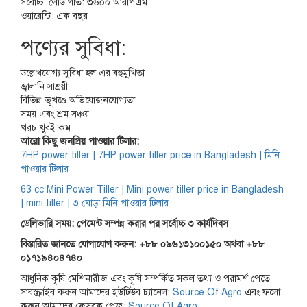
সর্বোচ্চ লোড গতি: ৩৬০০ আরপিএম
ওয়ারেন্টি: এক বছর
পণ্যের সুবিধা:
উল্লেখযোগ্য সুবিধা হল এর বহুমুখিতা
জ্বালানি সাশ্রয়ী
বিভিন্ন ভূখণ্ডে অভিযোজনযোগ্যতা
সময় এবং শ্রম সঞ্চয়
খরচ খুবই কম
আরো কিছু জনপ্রিয় পাওয়ার টিলার:
7HP power tiller | 7HP power tiller price in Bangladesh | মিনি
পাওয়ার টিলার
63 cc Mini Power Tiller | Mini power tiller price in Bangladesh
| mini tiller | ৩ ঘোড়া মিনি পাওয়ার টিলার
ডেলিভারি সময়: পেমেন্ট সম্পন্ন করার পর সর্বোচ্চ ৩ কার্যদিবস
বিস্তারিত জানতে যোগাযোগ করুন: +৮৮ ০৯৬১৩১০০১৫০ অথবা +৮৮
০১৭১৯৪০৪৭৪০
আধুনিক কৃষি মেশিনারীজ এবং কৃষি সম্পর্কিত সকল তথ্য ও পরামর্শ পেতে
সাবস্ক্রাইব করুন আমাদের ইউটিউব চ্যানেল:
Source Of Agro
এবং ফলো
করুন আমাদের ফেসবুক পেজ:
Source Of Agro